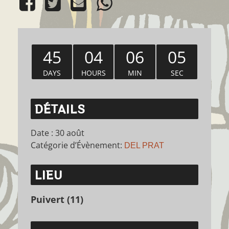
45
04
06
05
DAYS
HOURS
MIN
SEC
DÉTAILS
Date :
30 août
Catégorie d’Évènement:
DEL PRAT
LIEU
Puivert (11)