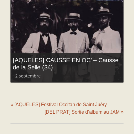
[AQUELES] CAUSSE EN OC’ – Causse
de la Selle (34)
12 septembre
«
[AQUELES] Festival Occitan de Saint Juéry
[DEL PRAT] Sortie d’album au JAM
»