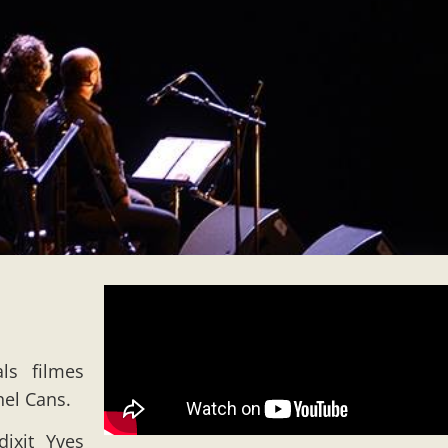
ls filmes
hel Cans.
dixit Yves