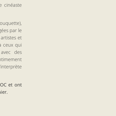
e cinéaste
Rouquette),
gées par le
rtistes et
à ceux qui
 avec des
intimement
’interprète
DOC et ont
ier.