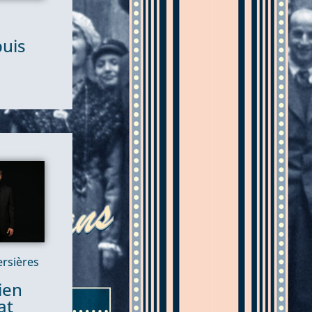
uis
ersières
ien
at