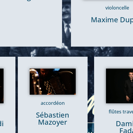
violoncelle
Maxime Dup
accordéon
flûtes trav
Sébastien
Mazoyer
Dam
i
Fad