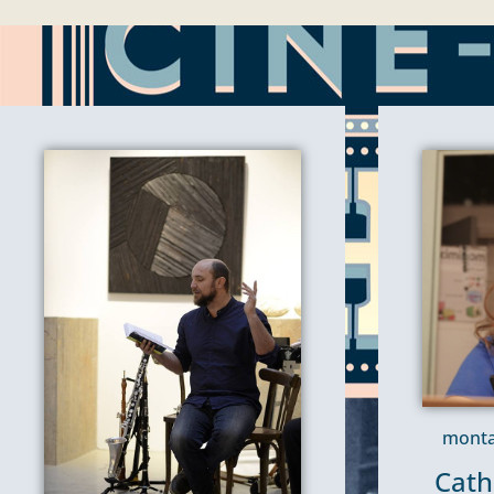
monta
Cath