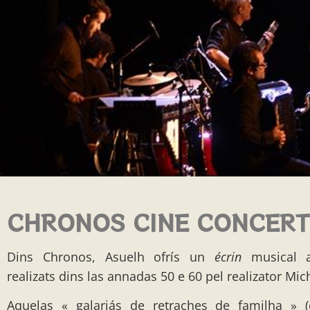
CHRONOS CINE CONCERT
Dins Chronos, Asuelh ofrís un
écrin
musical a
realizats dins las annadas 50 e 60 pel realizator Mic
Aquelas « galariás de retraches de familha » (