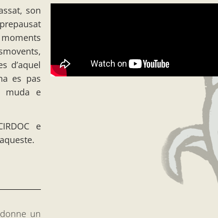
assat, son
 prepausat
De moments
smovents,
es d’aquel
ana es pas
ia muda e
 CIRDOC e
aqueste.
 donne un